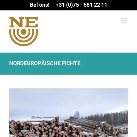
Ga
Bel ons! +31 (0)75 - 681 22 11
naar
inhoud
NORDEUROPÄISCHE FICHTE
View
Larger
Image